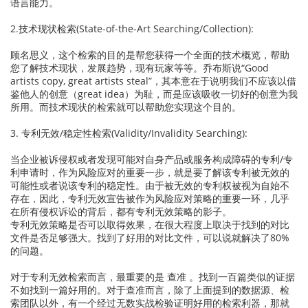
语言能力。
2.技术现状检索(State-of-the-Art Searching/Collection):
顾名思义，这个检索的目的是帮您获得一个全面的技术概览，帮助
您了解技术现状，发展趋势，现有玩家等等。乔布斯说“Good
artists copy, great artists steal”，其本意在于说明我们不应该以借
鉴他人的创意（great idea）为耻，而是应该吸收一切好的创意为我
所用。而技术现状的检索就可以帮助您实现这个目的。
3. 专利无效/稳定性检索(Validity/Invalidity Searching):
当企业被诉侵权或者发现可能对自身产品或服务构成障碍的专利/专
利申请时，作为风险应对的重要一步，就是要了解该专利被无效的
可能性或者说该专利的稳定性。由于被无效的专利权被视为自始不
存在，因此，专利无效宣告被作为风险应对策略的重要一环，几乎
在所有侵权诉讼的背后，都有专利无效策略的影子。
专利无效策略是否可以取得效果，在很大程度上取决于找到的对比
文件是否足够强大。找到了好用的对比文件，可以说就解决了80%
的问题。
对于专利无效检索而言，最重要的是 查准 。找到一百篇类似的证据
不如找到一篇好用的。对于查准而言，除了上面提到的数据源、检
索团队以外，有一个经过无数实战检验证明好用的检索利器，那就