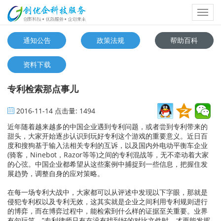
Toggl
navig
通知公告
政策法规
帮助百科
资料下载
专利检索那点事儿
2016-11-14
点击量:
1494
近年随着越来越多的中国企业遇到专利问题，或者尝到专利带来的
甜头，大家开始逐步认识到玩好专利这个游戏的重要意义。近日百
度和搜狗基于输入法相关专利的互诉，以及国内外电动平衡车企业
(骑客，Ninebot，Razor等等)之间的专利混战等，无不牵动着大家
的心弦。中国企业都希望从这些案例中捕捉到一些信息，把握住发
展趋势，调整自身的应对策略。
在每一场专利大战中，大家都可以从评述中发现以下字眼，那就是
侵犯专利权以及专利无效，这其实就是企业之间利用专利规则进行
的博弈，而在博弈过程中，能检索到什么样的证据至关重要。业界
有句玩笑，”专利律师只有在没有找到好的对比文件时，才更能发挥