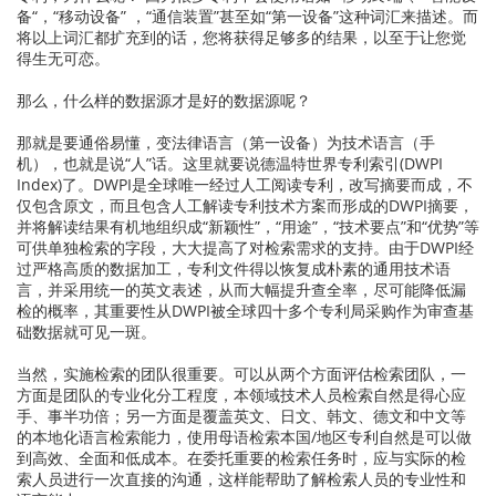
备“，“移动设备” ，“通信装置”甚至如“第一设备”这种词汇来描述。而
将以上词汇都扩充到的话，您将获得足够多的结果，以至于让您觉
得生无可恋。
那么，什么样的数据源才是好的数据源呢？
那就是要通俗易懂，变法律语言（第一设备）为技术语言（手
机），也就是说“人”话。这里就要说德温特世界专利索引(DWPI
Index)了。DWPI是全球唯一经过人工阅读专利，改写摘要而成，不
仅包含原文，而且包含人工解读专利技术方案而形成的DWPI摘要，
并将解读结果有机地组织成“新颖性”，“用途”，“技术要点”和“优势”等
可供单独检索的字段，大大提高了对检索需求的支持。由于DWPI经
过严格高质的数据加工，专利文件得以恢复成朴素的通用技术语
言，并采用统一的英文表述，从而大幅提升查全率，尽可能降低漏
检的概率，其重要性从DWPI被全球四十多个专利局采购作为审查基
础数据就可见一斑。
当然，实施检索的团队很重要。可以从两个方面评估检索团队，一
方面是团队的专业化分工程度，本领域技术人员检索自然是得心应
手、事半功倍；另一方面是覆盖英文、日文、韩文、德文和中文等
的本地化语言检索能力，使用母语检索本国/地区专利自然是可以做
到高效、全面和低成本。在委托重要的检索任务时，应与实际的检
索人员进行一次直接的沟通，这样能帮助了解检索人员的专业性和