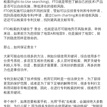
检索(Right-to-Use searching)。FTO就是帮您了解自己的技术/产品
是否可以自由实施，降低潜在的侵权风险。
FTO的实施可以做到不同的深度，譬如可以仅排查专利和专利申请，
找到高侵权风险专利/申请，通过Claim charting来分析侵权风险，
还还可以检索非专利文献，找到避风港文献等等。
FTO检索的关键在于 查全，也就是说尽可能地穷尽风险来源。举例
来说，如果前方为您排除了地雷A和地雷B，但是漏掉了地雷C，留
下的隐患照样是致命的。
那么，如何保证查全？
大家可能会给出很多的方法，例如分级使用关键词，综合使用多个
分类号系统，多语言互相补充检索，多人背对背检索、网罗关键专
利权人等等。但是，数据源才最重要。没有好的数据源，再多的努
力也是事倍功半。
专利文献记载了技术情报，然而它同时是一份法律文件，为了获得
更宽的保护范围，或者是为了留下足够的解释空间，很多专利行文
和用词都非常晦涩难懂。因此，在进行专利检索的时候，很难穷尽
检索关键词。
举个例子，如果您要检索手机，光用“手机”去检索，会漏掉绝大多数
专利，为什么呢？ 因为很多专利中会使用诸如 “移动终端”、“智能设