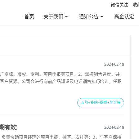
微信关注
收
首页
关于我们
通知公告
高企认定
公司简介
服务范围
服务优势
服务流程
企业文化
通知公告
政策法规
帮助百科
资料下载
2024-02-18
推广商标、版权、专利、项目申报等项目。2、掌握销售进度，并
护客户资源。公司会进行岗前产品知识及电话销售技巧培训。任职
五险+补贴+提成+奖金等
期有效)
2024-02-18
、负责协助项目经理的项目申报，撰写、安排等；3、与客户保持