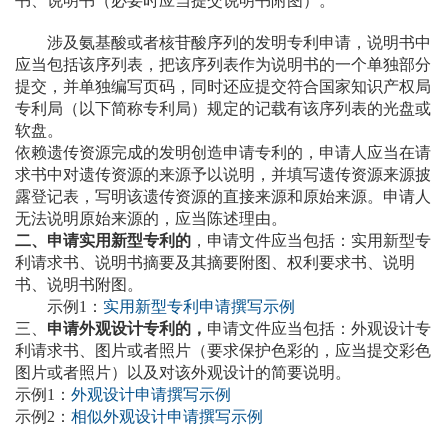
书、说明书（必要时应当提交说明书附图）。
涉及氨基酸或者核苷酸序列的发明专利申请，说明书中
应当包括该序列表，把该序列表作为说明书的一个单独部分
提交，并单独编写页码，同时还应提交符合国家知识产权局
专利局（以下简称专利局）规定的记载有该序列表的光盘或
软盘。
依赖遗传资源完成的发明创造申请专利的，申请人应当在请
求书中对遗传资源的来源予以说明，并填写遗传资源来源披
露登记表，写明该遗传资源的直接来源和原始来源。申请人
无法说明原始来源的，应当陈述理由。
二、申请实用新型专利的
，申请文件应当包括：实用新型专
利请求书、说明书摘要及其摘要附图、权利要求书、说明
书、说明书附图。
示例1：
实用新型专利申请撰写示例
三、
申请外观设计专利的，
申请文件应当包括：外观设计专
利请求书、图片或者照片（要求保护色彩的，应当提交彩色
图片或者照片）以及对该外观设计的简要说明。
示例1：
外观设计申请撰写示例
示例2：
相似外观设计申请撰写示例