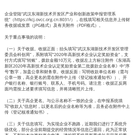
企业登陆“武汉东湖新技术开发区产业和创新政策申报管理系
统”（https://kcj.ovcc.org.cn:8031/），在线填写相关信息并上传财
务收据或发票（JPG格式）及有关附件（PDF格式）。
关于重点事项的说明：
（一）关于收据。收据正面：抬头填写“武汉东湖新技术开发区管理
委员会科创局”，系附填写“2020年高新技术企业认定奖励资金”，支
付方式填写“转账”，拨款金额10万元，收据左上方标注附件《东湖高
新区2020年高新技术企业认定奖励资金第二批拨款企业名单》中“序
号”数字，加盖公章和财务章。收据反面：写明收款单位名称（需与
公章一致，高企更名的需在附件中上传《登记核准通知书》）、开
户银行名称、银行账号、联系人、手机号码。请注意：收据正反两
面均需按上述要求填写信息，并将清晰照片上传。
（二）关于高企更名。与公示名称不一致的企业，在申报系统填
写“收款人”信息时，以更名后的企业名称等为准，且务必在附件中上
传《登记核准通知书》。
（三）关于信息填写。为实现企业不跑路，近期我们进行了系统升
级优化，部分企业前期提交的经营情况等信息已退回，此为正常状