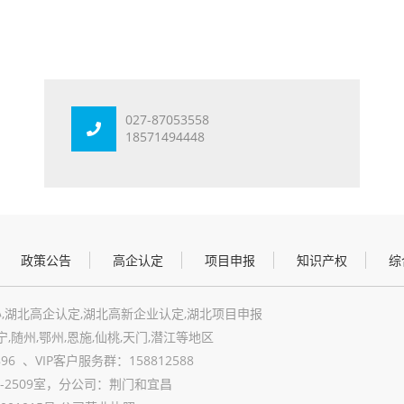
027-87053558
18571494448
政策公告
高企认定
项目申报
知识产权
综
,湖北高企认定,湖北高新企业认定,湖北项目申报
宁,随州,鄂州,恩施,仙桃,天门,潜江等地区
6 、VIP客户服务群：158812588
2509室，分公司：荆门和宜昌