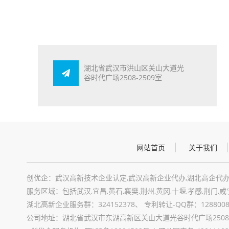
湖北省武汉市洪山区关山大道光
谷时代广场2508-2509室
网站首页
关于我们
创优企：武汉高新技术企业认定,武汉高新企业代办,湖北高企代办
服务区域：包括武汉,宜昌,黄石,襄樊,荆州,黄冈,十堰,孝感,荆门,咸
湖北高新企业服务群：324152378、 专利转让-QQ群：12880089
公司地址：湖北省武汉市东湖高新区关山大道光谷时代广场2508-