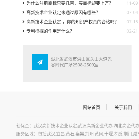
权？
为什么注册商标只要几百，买商标却要上万？
11-09
高新技术企业认定未通过原因有哪些？
07-04
高新技术企业认定 ，你的知识产权真的合格吗？
07-15
专利挖掘的作用是什么？
02-21
湖北省武汉市洪山区关山大道光
谷时代广场2508-2509室
网站首页
关于我们
创优企：武汉高新技术企业认定,武汉高新企业代办,湖北高企代办
服务区域：包括武汉,宜昌,黄石,襄樊,荆州,黄冈,十堰,孝感,荆门,咸