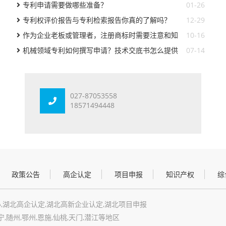
工作？
专利申请需要做哪些准备？
01-26
专利权评价报告与专利检索报告你真的了解吗？
12-29
作为企业老板或管理者，注册商标时需要注意和知
10-16
道的事项有那些
机械领域专利如何撰写申请？技术交底书怎么提供
07-14
027-87053558
18571494448
政策公告
高企认定
项目申报
知识产权
综
,湖北高企认定,湖北高新企业认定,湖北项目申报
宁,随州,鄂州,恩施,仙桃,天门,潜江等地区