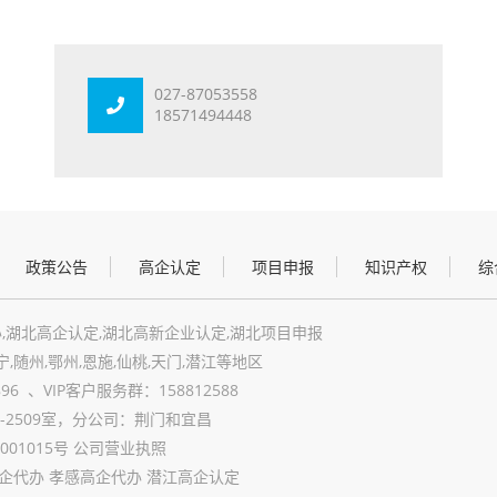
027-87053558
18571494448
政策公告
高企认定
项目申报
知识产权
综
,湖北高企认定,湖北高新企业认定,湖北项目申报
宁,随州,鄂州,恩施,仙桃,天门,潜江等地区
6 、VIP客户服务群：158812588
2509室，分公司：荆门和宜昌
001015号
公司营业执照
企代办 孝感高企代办 潜江高企认定