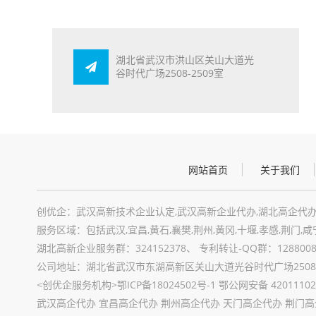
湖北省武汉市洪山区关山大道光
谷时代广场2508-2509室
网站首页
关于我们
创优企：武汉高新技术企业认定,武汉高新企业代办,湖北高企代办
服务区域：包括武汉,宜昌,黄石,襄樊,荆州,黄冈,十堰,孝感,荆门,咸
湖北高新企业服务群：324152378、 专利转让-QQ群：12880089
公司地址：湖北省武汉市东湖高新区关山大道光谷时代广场2508-
<创优企服务机构>
鄂ICP备18024502号-1
鄂公网安备 42011102
武汉高企代办 宜昌高企代办 荆州高企代办 天门高企代办 荆门高