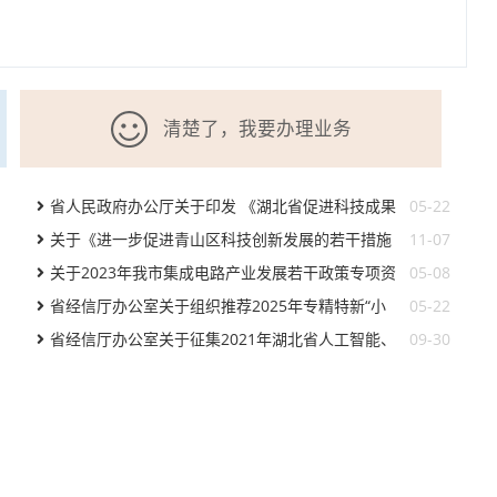
清楚了，我要办理业务
省人民政府办公厅关于印发 《湖北省促进科技成果
05-22
转化行动方案 （2024-2026年）》的通知
关于《进一步促进青山区科技创新发展的若干措施
11-07
（征求意见稿）》征求意见的公告
关于2023年我市集成电路产业发展若干政策专项资
05-08
金预安排情况的公示
省经信厅办公室关于组织推荐2025年专精特新“小
05-22
巨人”企业认定和复核工作的通知
省经信厅办公室关于征集2021年湖北省人工智能、
09-30
大数据和区块链十大优秀应用案例的通知