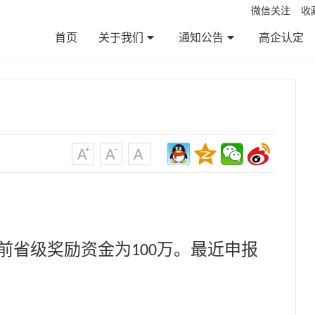
微信关注
收
首页
关于我们
通知公告
高企认定
公司简介
服务范围
服务优势
服务流程
企业文化
通知公告
政策法规
帮助百科
资料下载
前省级奖励资金为
万。最近申报
100