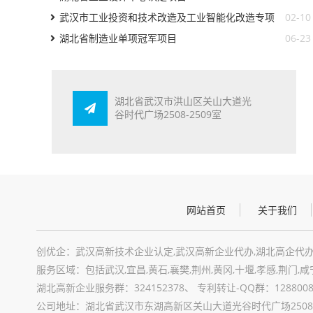
武汉市工业投资和技术改造及工业智能化改造专项
02-10
资金项目
湖北省制造业单项冠军项目
06-23
湖北省武汉市洪山区关山大道光
谷时代广场2508-2509室
网站首页
关于我们
创优企：武汉高新技术企业认定,武汉高新企业代办,湖北高企代办
服务区域：包括武汉,宜昌,黄石,襄樊,荆州,黄冈,十堰,孝感,荆门,咸
湖北高新企业服务群：324152378、 专利转让-QQ群：12880089
公司地址：湖北省武汉市东湖高新区关山大道光谷时代广场2508-