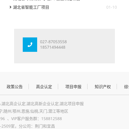
湖北省智能工厂项目
01-10
027-87053558
18571494448
政策公告
高企认定
项目申报
知识产权
综
,湖北高企认定,湖北高新企业认定,湖北项目申报
宁,随州,鄂州,恩施,仙桃,天门,潜江等地区
6 、VIP客户服务群：158812588
2509室，分公司：荆门和宜昌