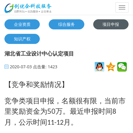
Toggl
navig
企业资质
综合服务
项目申报
知识产权
湖北省工业设计中心认定项目
2020-07-03
点击量:
1423
【竞争和奖励情况】
竞争类项目申报，名额很有限
，当前市
50
里奖励资金为
万。最近申报时间
8
月，公示时间
月。
11-12