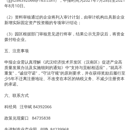
（gytz84392066@163.com），申报时间为2021年7月28日至2021
年8月10日。
（2）资料审核通过的企业将列入审计计划，由审计机构出具新企业
新增实际固定资产投资额的专项审计结论；
（3）园区根据部门审核意见进行终审，结果公示无异议后，将资金
拨付给企业。
五、注意事项
申报企业需认真理解《武汉经济技术开发区（汉南区）促进产业高
质量发展办法及实施细则的通知》中“支持与贡献相适应”，“就高不
重复”，“诚信守诺”，“守法守规”的原则要求，并在获得奖励后履行至
少5年不迁离注册地址、不改变在本区的纳税义务、不减少注册资本
的承诺。
六、联系方式
科经局 汪华斌 84392066
政策兑现窗口 84735838
先进制造业产业园 赵静 84239968